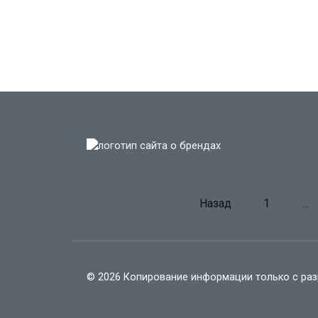
App
0
Lam
Навигация
Назад
1
…
0
по
записям
© 2026 Копирование информации только с ра