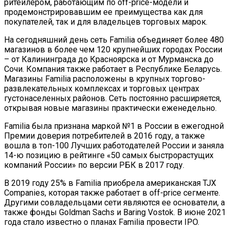
ритейлером, работающим по off-price-модели и
продемонстрировавшим ее преимущества как для
покупателей, так и для владельцев торговых марок.
На сегодняшний день сеть Familia объединяет более 480
магазинов в более чем 120 крупнейших городах России
– от Калининграда до Красноярска и от Мурманска до
Сочи. Компания также работает в Республике Беларусь.
Магазины Familia расположены в крупных торгово-
развлекательных комплексах и торговых центрах
густонаселенных районов. Сеть постоянно расширяется,
открывая новые магазины практически еженедельно.
Familia была признана маркой №1 в России в ежегодной
Премии доверия потребителей в 2016 году, а также
вошла в топ-100 Лучших работодателей России и заняла
14-ю позицию в рейтинге «50 самых быстрорастущих
компаний России» по версии РБК в 2017 году.
В 2019 году 25% в Familia приобрела американская TJX
Companies, которая также работает в off-price сегменте.
Другими совладельцами сети являются ее основатели, а
также фонды Goldman Sachs и Baring Vostok. В июне 2021
года стало известно о планах Familia провести IPO.