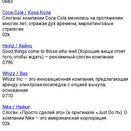
0
683
Coca-Cola / Кока Кола
Слоганы компании Coca-Cola менялись на протяжении
многих лет, отражая дух времени, маркетинговые
стратегии
0
2k.
Heinz / Хайнц
Good things come to those who wait (Хорошие вещи стоят
того, чтобы ждать) — рекламный слоган компании
0
796
Whizz / Виз
Whizz Inc. – это инновационная компания, предлагающая
аренду электровелосипедов с опцией выкупа,
основанная
0
710
Nike / Найки
Слоган: «Просто сделай это» (в оригинале «Just Do It»). О
компании Nike – это американская корпорация
0
2k.