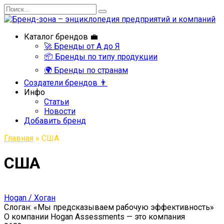
Перейти
Search
к
for:
содержанию
Каталог брендов 💼
🚀 Бренды от А до Я
📦 Бренды по типу продукции
🌍 Бренды по странам
Создатели брендов 👨
Инфо
Статьи
Новости
Добавить бренд
Главная
»
США
США
Hogan / Хоган
Слоган: «Мы предсказываем рабочую эффективность»
О компании Hogan Assessments — это компания